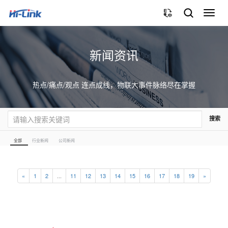
切
换
导
航
新闻资讯
热点/痛点/观点 连点成线，物联大事件脉络尽在掌握
搜索
全部
行业新闻
公司新闻
«
1
2
...
11
12
13
14
15
16
17
18
19
»