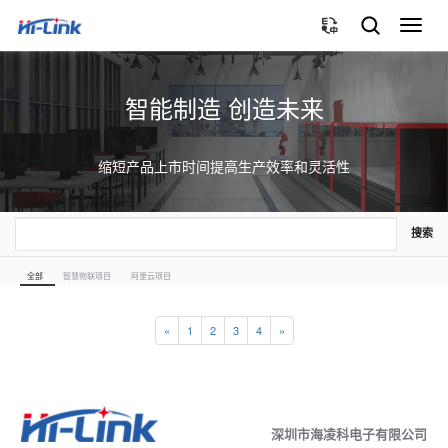
切
换
导
航
智能制造 创造未来
缩短产品上市时间提高生产效率和灵活性
搜索
全部
智慧物联项目
阿里云项目
«
1
2
3
4
»
深圳市海凌科电子有限公司