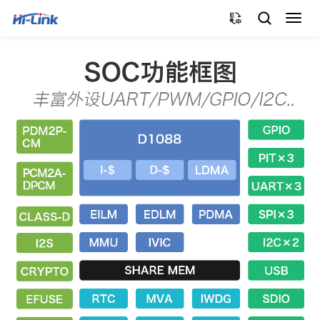
切
换
导
航