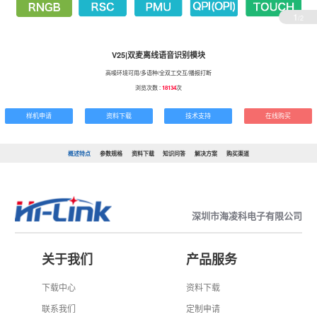
1
/2
V25|双麦离线语音识别模块
高噪环境可用/多语种/全双工交互/播报打断
浏览次数 :
18134
次
样机申请
资料下载
技术支持
在线购买
概述特点
参数规格
资料下载
知识问答
解决方案
购买渠道
深圳市海凌科电子有限公司
关于我们
产品服务
下载中心
资料下载
联系我们
定制申请