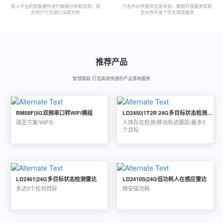
接入平台的智能硬件进行数据分析和呈现，结
为合作伙伴提供信息系统，数据开放服务帮助
合用户行为进行深度分析
合伙伴开发个性化增值服务
推荐产品
智慧赋能 打造高效快速的产品落地服务
RM58F|5G双频串口转WiFi模组
LD2450|1T2R 24G多目标状态检测雷达
瑞昱方案/WiFi5
人体存在检测/移动轨迹跟踪/最多3
个目标
LD2461|24G多目标状态检测雷达
LD2410S|24G低功耗人在感应雷达
多达5个检测目标
微安级功耗