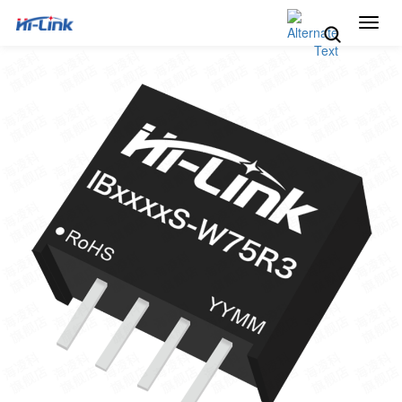
切
换
导
航