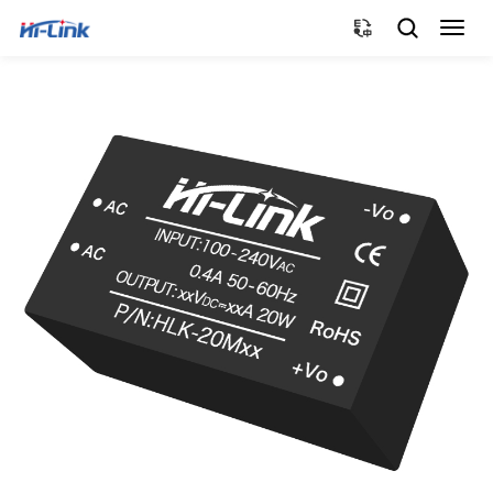
切
换
导
航