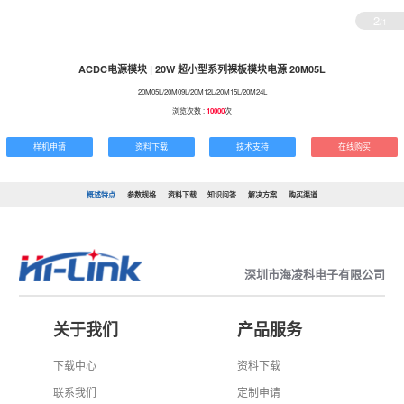
2
/1
ACDC电源模块 | 20W 超小型系列裸板模块电源 20M05L
20M05L/20M09L/20M12L/20M15L/20M24L
浏览次数 :
10000
次
样机申请
资料下载
技术支持
在线购买
概述特点
参数规格
资料下载
知识问答
解决方案
购买渠道
深圳市海凌科电子有限公司
关于我们
产品服务
下载中心
资料下载
联系我们
定制申请