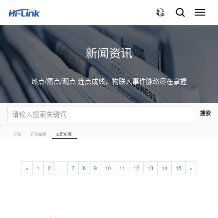
切
换
导
航
新闻资讯
热点/痛点/观点 连点成线，物联大事件脉络尽在掌握
搜索
全部
行业新闻
公司新闻
«
1
2
...
7
8
9
10
11
12
13
14
15
»