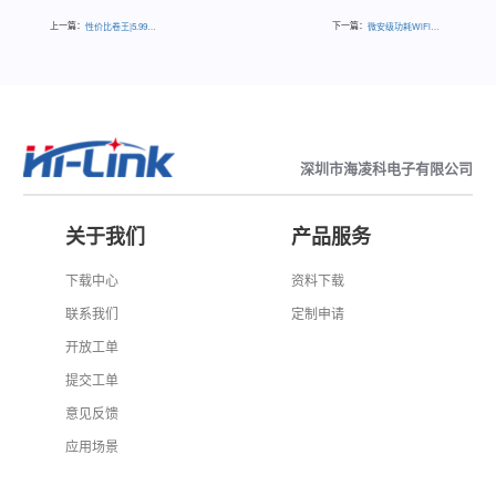
上一篇：
下一篇：
性价比卷王|5.99元24G人体存在感应雷达模块，感应范围更圆更广
微安级功耗WiFi蓝牙二合一模块B35S
深圳市海凌科电子有限公司
关于我们
产品服务
下载中心
资料下载
联系我们
定制申请
开放工单
提交工单
意见反馈
应用场景