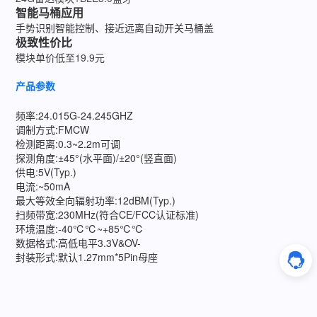
智能马桶应用
手势识别智能控制、接近远离自动开关马桶盖
极致性价比
模块单价低至19.9元
产品参数
频率:24.015G-24.245GHZ
调制方式:FMCW
检测距离:0.3~2.2m可调
探测角度:±45°(水平面)/±20°(竖直面)
供电:5V(Typ.)
电流:~50mA
最大等效全向辐射功率:12dBM(Typ.)
扫频带宽:230MHz(符合CE/FCC认证标准)
环境温度:-40℃℃~+85℃℃
数据格式:高低电平3.3V&OV-
封装形式:默认1.27mm*5Pin母座