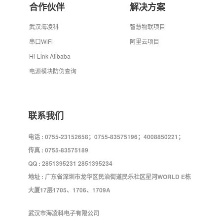
合作伙伴
解决方案
武汉海凌科
智慧物联项目
串口WiFi
阿里云项目
Hi-Link Alibaba
电源模块防伪查询
联系我们
电话 : 0755-23152658；0755-83575196；4008850221；
传真 : 0755-83575189
QQ : 2851395231 2851395234
地址 : 广东省深圳市龙华区民治街道民乐社区星河WORLD E栋
大厦17层1705、1706、1709A
武汉市海凌科电子有限公司