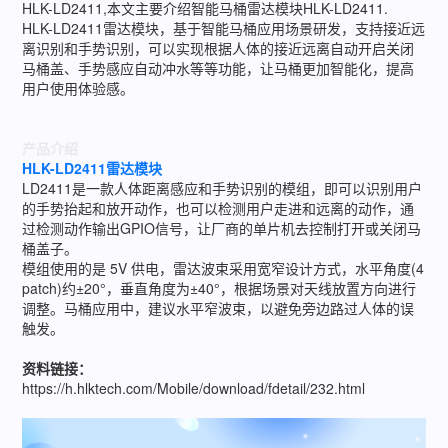
HLK-LD2411,本文主要介绍智能马桶雷达模块HLK-LD2411.
HLK-LD2411雷达模块，基于智能马桶应用场景研发，支持接近远
离识别和手势识别，可以实现根据人体的接近远离自动开启关闭
马桶盖、手势感应自动冲水等等功能，让马桶更加智能化，提高
用户使用体验感。
产品介绍
HLK-LD2411雷达模块
LD2411是一款人体距离感应和手势识别的模组，即可以识别用户
的手势抬起和放开动作，也可以检测用户走进和远离的动作，通
过检测动作输出GPIO信号，让厂商的单片机去控制打开或关闭马
桶盖子。
模组使用的是 5V 供电，雷达波束采用宽窄设计方式，水平角度(4
patch)约±20°，垂直角度为±40°，根据场景对天线放置方向进行
调整。马桶应用中，建议水平窄波束，以避免旁边路过人体的误
触发。
资料链接：
https://h.hlktech.com/Mobile/download/fdetail/232.html