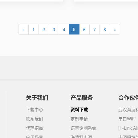
«
1
2
3
4
5
6
7
8
»
关于我们
产品服务
合作伙
下载中心
资料下载
武汉海凌
联系我们
定制申请
串口WiFi
代理招商
语音定制系统
Hi-Link Al
应用场景
海凌科电源
电源模块