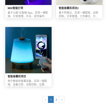
M50智能灯带
智能香薰机项目2
基于公版“云智能”App，实现一键配
基于阿里云，实现一键配网，远程
网，分享管理，开关，定时操作等
控制，分享管理，工作模式，分组
功能；并支持第三方平台接入。
与批量控制香薰机工作的应用；支
持后台数据统计和控制功能。
智能香薰机项目
用于教堂的香薰设备，实现一键配
网，设备分享，远程控制，位置上
报，异常报警，工作参数设置等功
能更。
«
1
2
»