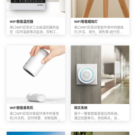
WiFi智能温控器
WiFi智能蜡烛灯
串口WiFi实现对工业级温控器的监
串口WiFi实现对家庭环境中的蜡烛
控（实时温度情况监测，控制工作
灯(开关、调光、调色等)进行控制
状态等），支持多部手机同时控制
和管理，支持局域网和远程控制，
并能实时刷新状态，支持局域网和
支持定时功能，支持Android和ios两
远程控制功能，支持Android和ios两
个平台。
个平台
WiFi智能香氛机
网关系统
串口WiFi实现对家庭环境中的香氛
属于一整套智能家居应用系统。

机(开关机、定时喷雾、浓郁指数
通过创建单元，添加网关，及
等)工作状态的监控及控制、支持局
zigbee设备，实现单控，群控，情
域网和远程控制，支持Android和ios
景模式等功能。
两个平台。