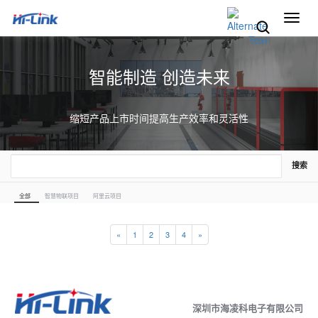
切
换
导
航
智能制造 创造未来
缩短产品上市时间提高生产效率和灵活性
搜索
全部
智慧物联项目
阿里云项目
«
1
2
3
4
»
深圳市海凌科电子有限公司