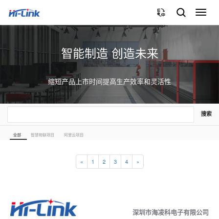
切
换
导
航
智能制造 创造未来
缩短产品上市时间提高生产效率和灵活性
搜索
全部
智慧物联项目
阿里云项目
«
1
2
3
4
»
深圳市海凌科电子有限公司