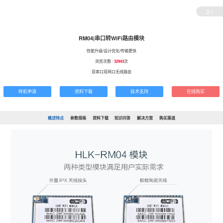
2
/1
RM04|串口转WiFi路由模块
性能升级/设计优化/传输更快
浏览次数 :
32943
次
双串口双网口无线路由
样机申请
资料下载
技术支持
在线购买
概述特点
参数规格
资料下载
知识问答
解决方案
购买渠道