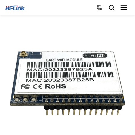
切
换
导
航