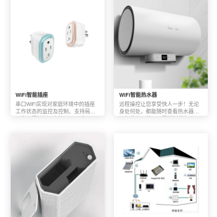
WiFi智能插座
WiFi智能热水器
串口WiFi实现对家庭环境中的插座
远程操控让您享受快人一步！无论
工作状态的监控及控制、支持局域
身处何处，都能随时查看热水器的
网和远程控制，支持Android和ios两
运行状态，并可远程控制所有功
个平台。
能，即使远行归来，也能在回家的
第一时间享受到温暖洗浴。