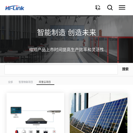
切
换
导
航
智能制造 创造未来
缩短产品上市时间提高生产效率和灵活性
搜索
全部
智慧物联项目
阿里云项目