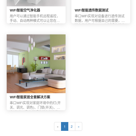
WiFi智能空气净化器
WiFi智能透传数据测试
用户可以通过智能手机远程遥控，
串口WiFi实现对设备进行透传测试
手动、自动两种模式可以让您在地
数据，用户可根据自己的需要，发
球的任何一个地方都能随心启动家
送自定义指令，用于测试设备基本
中的智能空气净化器，到家立刻享
功能等，还支持监听指令，收到特
受洁净空气。用户可以在手机上清
定指令自动发送下一条指令，实现
楚直观地看到数字显示的细颗粒污
自动化收发数据。支持局域网和远
染物PM2.5、PM10,、挥发性有机化
程控制，支持Android和ios两个平
合物TVOC和一氧化碳CO的实时浓
度。
WiFi智能家居全套解决方案
串口WiFi实现对家庭环境中的灯(开
关、调光、调色)、门锁(开关)、窗
帘(自动、手动)等设备进行控制和
管理，支持远程和定时功能，支持
Android和ios两个平台。
«
1
2
»