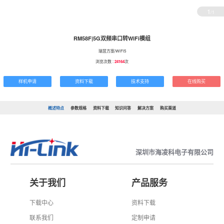
1
/1
RM58F|5G双频串口转WiFi模组
瑞昱方案/WiFi5
浏览次数 :
24164
次
样机申请
资料下载
技术支持
在线购买
概述特点
参数规格
资料下载
知识问答
解决方案
购买渠道
深圳市海凌科电子有限公司
关于我们
产品服务
下载中心
资料下载
联系我们
定制申请