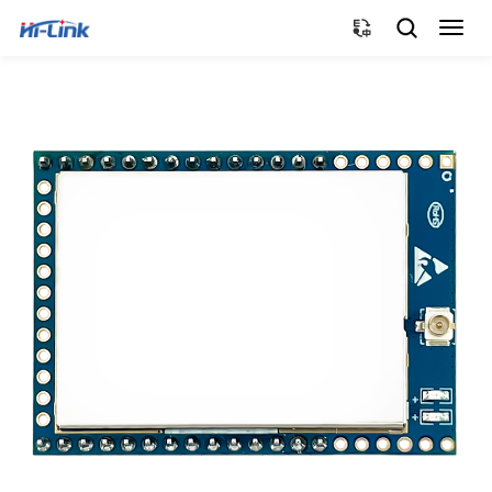
切
换
导
航