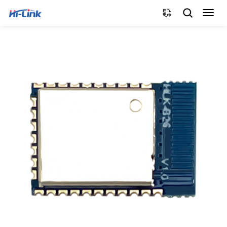
切
换
导
航