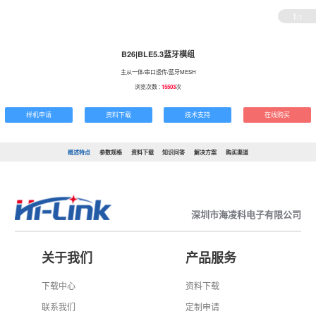
1
/1
B26|BLE5.3蓝牙模组
主从一体/串口透传/蓝牙MESH
浏览次数 :
15503
次
样机申请
资料下载
技术支持
在线购买
概述特点
参数规格
资料下载
知识问答
解决方案
购买渠道
深圳市海凌科电子有限公司
关于我们
产品服务
下载中心
资料下载
联系我们
定制申请