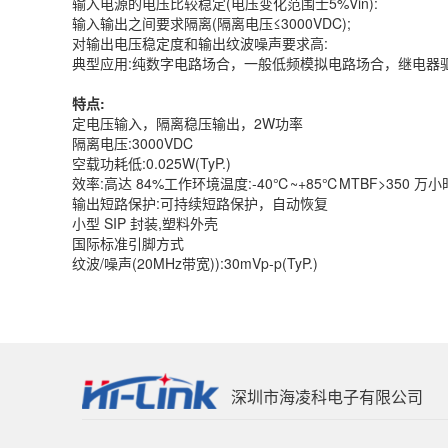
输入电源的电压比较稳定(电压变化范围士5%Vin):
输入输出之间要求隔离(隔离电压≤3000VDC);
对输出电压稳定度和输出纹波噪声要求高:
典型应用:纯数字电路场合，一般低频模拟电路场合，继电器
特点:
定电压输入，隔离稳压输出，2W功率
隔离电压:3000VDC
空载功耗低:0.025W(TyP.)
效率:高达 84%工作环境温度:-40℃~+85℃MTBF>350 万小时(3
输出短路保护:可持续短路保护，自动恢复
小型 SIP 封装,塑料外壳
国际标准引脚方式
纹波/噪声(20MHz带宽)):30mVp-p(TyP.)
深圳市海凌科电子有限公司