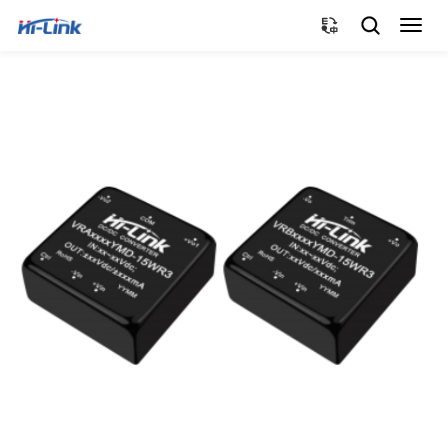
切
换
导
航