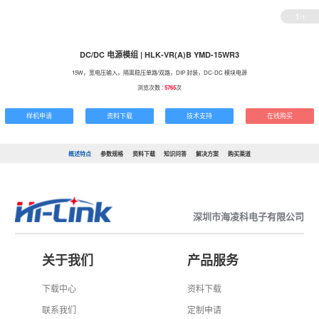
1
/1
DC/DC 电源模组 | HLK-VR(A)B YMD-15WR3
15W，宽电压输入，隔离稳压单路/双路，DIP 封装，DC-DC 模块电源
浏览次数 :
5765
次
样机申请
资料下载
技术支持
在线购买
概述特点
参数规格
资料下载
知识问答
解决方案
购买渠道
深圳市海凌科电子有限公司
关于我们
产品服务
下载中心
资料下载
联系我们
定制申请