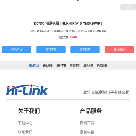
2
/1
DC/DC 电源模组 | HLK-UR(A)B YMD-20WR3
20W，超宽电压输入，隔离稳压单路/双路，DIP 封装，DC-DC模块电源
浏览次数 :
5927
次
样机申请
资料下载
技术支持
在线购买
概述特点
参数规格
资料下载
知识问答
解决方案
购买渠道
深圳市海凌科电子有限公司
关于我们
产品服务
下载中心
资料下载
联系我们
定制申请