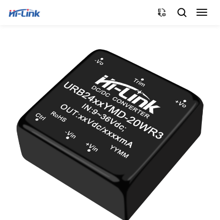
切
换
导
航