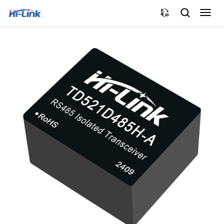
切
换
导
航