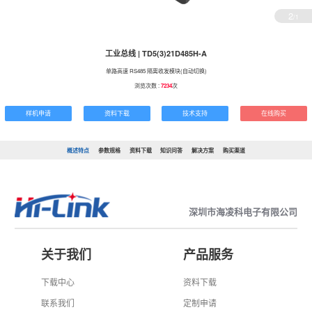
2
/1
工业总线 | TD5(3)21D485H-A
单路高速 RS485 隔离收发模块(自动切换)
浏览次数 :
7234
次
样机申请
资料下载
技术支持
在线购买
概述特点
参数规格
资料下载
知识问答
解决方案
购买渠道
深圳市海凌科电子有限公司
关于我们
产品服务
下载中心
资料下载
联系我们
定制申请