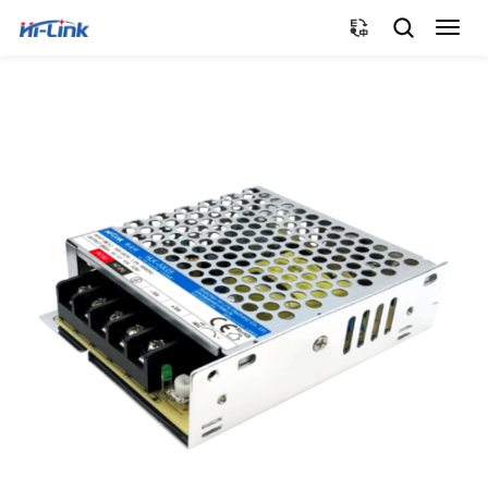
切
换
导
航