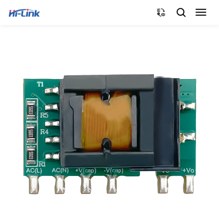
切
换
导
航