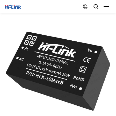
切
换
导
航