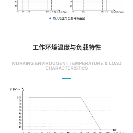
工作环境温度与负载特性
WORKING ENVIROUMENT TEMPERATURE & LOAD
CHARACTERISTICS