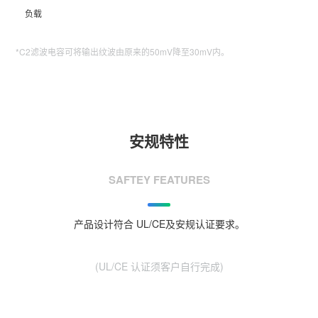
负载
*C2滤波电容可将输出纹波由原来的50mV降至30mV内。
安规特性
SAFTEY FEATURES
产品设计符合 UL/CE及安规认证要求。
(UL/CE 认证须客户自行完成)