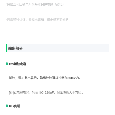
*保险丝和压敏电阻为基本保护电路（必接）
*若需通过认证，安规电容和共模电感不可省略
输出部分
C2/滤波电容
滤波，添加此电容后，输出纹波可以控制在30mV内。
[荐]铝电解电容，容值100-220uF，耐压降额大于75%。
RL/负载