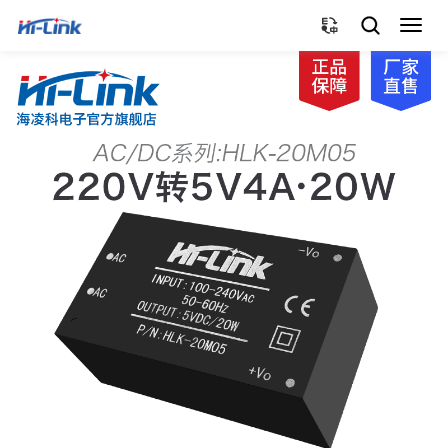
切
换
导
航