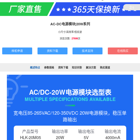
2
/5
AC-DC电源模块|20W系列
小尺寸/高效率/低纹波
浏览次数 :
27699
次
样机申请
资料下载
技术支持
在线购买
概述特点
参数规格
资料下载
知识问答
解决方案
购买渠道
AC/DC-20W电源模块选型表
MULTIPLE SPECIFICATIONS AVAILABLE
宽电压85-265VAC/120-350VDC 20W电源模块，稳压单
路输出
产品型号
输出功率
输出电压
输出电流
HLK-20M05
20W
5V
4000mA