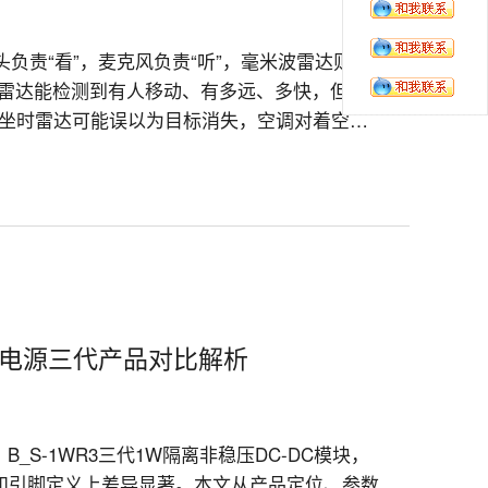
负责“看”，麦克风负责“听”，毫米波雷达则默
波雷达能检测到有人移动、有多远、多快，但它
坐时雷达可能误以为目标消失，空调对着空处
决了这些痛点。它比3D多出了什么？又能为智能
隔离电源三代产品对比解析
、B_S-1WR3三代1W隔离非稳压DC-DC模块，
力和引脚定义上差异显著。本文从产品定位、参数