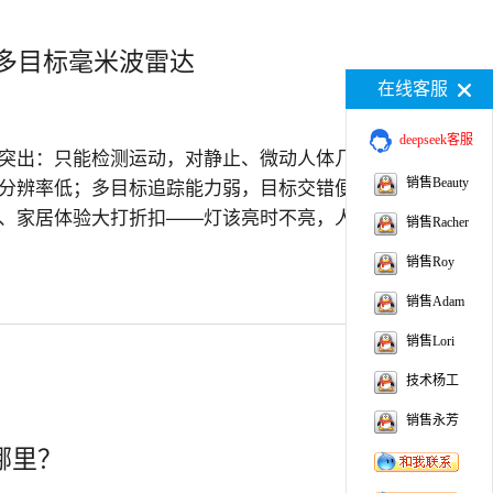
精度多目标毫米波雷达
在线客服
deepseek客服
突出：只能检测运动，对静止、微动人体几乎
分辨率低；多目标追踪能力弱，目标交错便容
销售Beauty
、家居体验大打折扣——灯该亮时不亮，人没
销售Racher
毫米波雷达传感器应运而生，它将人体感知从“有没
销售Roy
销售Adam
销售Lori
技术杨工
销售永芳
哪里？