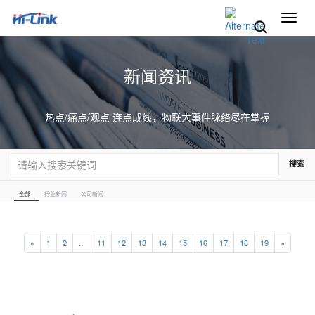
切
换
导
航
新闻资讯
热点/痛点/观点 连点成线，物联大事件脉络尽在掌握
搜索
全部
行业新闻
公司新闻
«
1
2
...
11
12
13
14
15
16
17
18
19
»