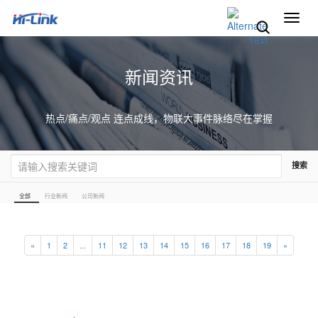
切
换
导
航
新闻资讯
热点/痛点/观点 连点成线，物联大事件脉络尽在掌握
搜索
全部
行业新闻
公司新闻
«
1
2
...
11
12
13
14
15
16
17
18
19
»