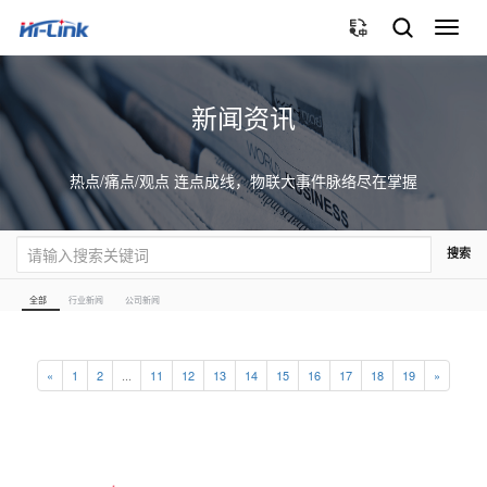
切
换
导
航
新闻资讯
热点/痛点/观点 连点成线，物联大事件脉络尽在掌握
搜索
全部
行业新闻
公司新闻
«
1
2
...
11
12
13
14
15
16
17
18
19
»