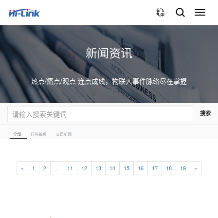
切
换
导
航
新闻资讯
热点/痛点/观点 连点成线，物联大事件脉络尽在掌握
搜索
全部
行业新闻
公司新闻
«
1
2
...
11
12
13
14
15
16
17
18
19
»