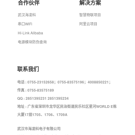
合作伙伴
解决方案
武汉海凌科
智慧物联项目
串口WiFi
阿里云项目
Hi-Link Alibaba
电源模块防伪查询
联系我们
电话 : 0755-23152658；0755-83575196；4008850221；
传真 : 0755-83575189
QQ : 2851395231 2851395234
地址 : 广东省深圳市龙华区民治街道民乐社区星河WORLD E栋
大厦17层1705、1706、1709A
武汉市海凌科电子有限公司