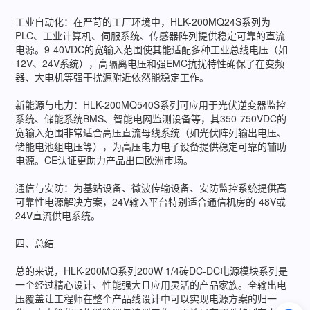
工业自动化：在严苛的工厂环境中，HLK-200MQ24S系列为
PLC、工业计算机、伺服系统、传感器阵列提供稳定可靠的直流
电源。9-40VDC的宽输入范围使其能适配多种工业总线电压（如
12V、24V系统），高隔离电压和强EMC抗扰特性确保了在变频
器、大电机等强干扰源附近依然能稳定工作。
新能源与电力：HLK-200MQ540S系列可应用于光伏逆变器监控
系统、储能系统BMS、智能电网监测设备等，其350-750VDC的
宽输入范围非常适合高压直流母线系统（如光伏阵列输出电压、
储能电池组电压等），为高压电力电子设备提供稳定可靠的辅助
电源。CE认证更助力产品出口欧洲市场。
通信与安防：为基站设备、微波传输设备、安防监控系统提供高
可靠性电源解决方案，24V输入平台特别适合通信机房的-48V或
24V直流供电系统。
四、总结
总的来说，HLK-200MQ系列200W 1/4砖DC-DC电源模块系列是
一个经过精心设计、性能强大且应用灵活的产品家族。全输出电
压覆盖让工程师在整个产品线设计中可以实现电源方案的归一