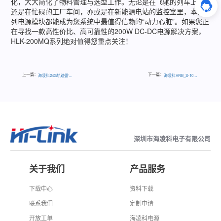
化，大大简化了物料管理与选型工作。无论是在飞驰的列车上，
还是在忙碌的工厂车间，亦或是在新能源电站的监控室里，本系
列电源模块都能成为您系统中最值得信赖的“动力心脏”。如果您正
在寻找一款高性价比、高可靠性的200W DC-DC电源解决方案，
HLK-200MQ系列绝对值得您重点关注！
上一篇：
下一篇：
海凌科24G轨迹雷达横向对比（文内领优惠券）
海凌科VRB_S-10WR3系列DC/DC电源模块
深圳市海凌科电子有限公司
关于我们
产品服务
下载中心
资料下载
联系我们
定制申请
开放工单
海凌科电源