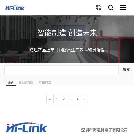
切
换
导
航
智能制造 创造未来
缩短产品上市时间提高生产效率和灵活性
搜索
全部
智慧物联项目
阿里云项目
«
1
2
3
4
»
深圳市海凌科电子有限公司