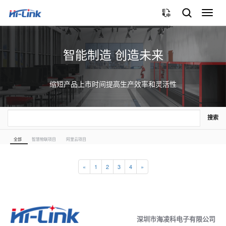
切
换
导
航
智能制造 创造未来
缩短产品上市时间提高生产效率和灵活性
搜索
全部
智慧物联项目
阿里云项目
«
1
2
3
4
»
深圳市海凌科电子有限公司