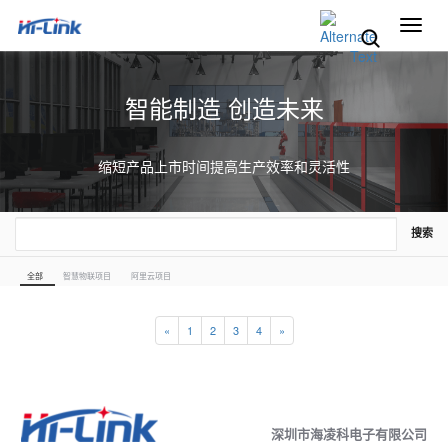
切
换
导
航
智能制造 创造未来
缩短产品上市时间提高生产效率和灵活性
搜索
全部
智慧物联项目
阿里云项目
«
1
2
3
4
»
深圳市海凌科电子有限公司