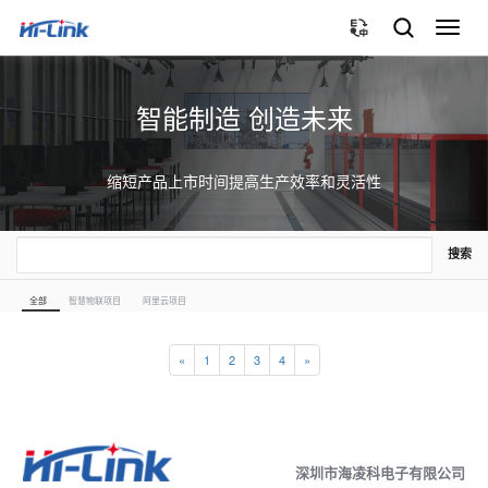
切
换
导
航
智能制造 创造未来
缩短产品上市时间提高生产效率和灵活性
搜索
全部
智慧物联项目
阿里云项目
«
1
2
3
4
»
深圳市海凌科电子有限公司