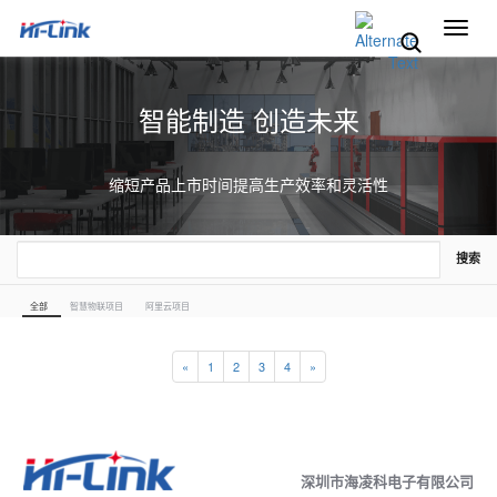
切
换
导
航
智能制造 创造未来
缩短产品上市时间提高生产效率和灵活性
搜索
全部
智慧物联项目
阿里云项目
«
1
2
3
4
»
深圳市海凌科电子有限公司