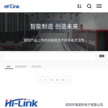
切
换
导
航
智能制造 创造未来
缩短产品上市时间提高生产效率和灵活性
搜索
全部
智慧物联项目
阿里云项目
«
1
2
3
4
»
深圳市海凌科电子有限公司