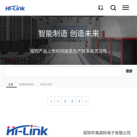
切
换
导
航
智能制造 创造未来
缩短产品上市时间提高生产效率和灵活性
搜索
全部
智慧物联项目
阿里云项目
«
1
2
3
4
»
深圳市海凌科电子有限公司