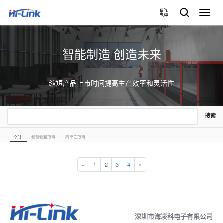
切
换
导
航
智能制造 创造未来
缩短产品上市时间提高生产效率和灵活性
搜索
全部
智慧物联项目
阿里云项目
«
1
2
3
4
»
深圳市海凌科电子有限公司