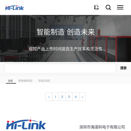
切
换
导
航
智能制造 创造未来
缩短产品上市时间提高生产效率和灵活性
搜索
全部
智慧物联项目
阿里云项目
«
1
2
3
4
»
深圳市海凌科电子有限公司