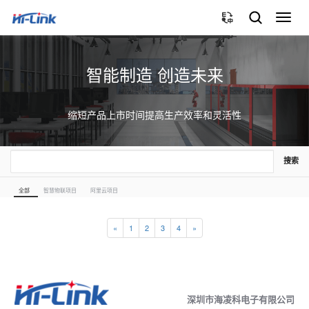
切
换
导
航
智能制造 创造未来
缩短产品上市时间提高生产效率和灵活性
搜索
全部
智慧物联项目
阿里云项目
«
1
2
3
4
»
深圳市海凌科电子有限公司