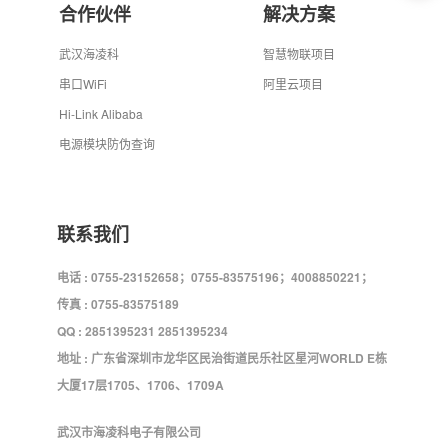
合作伙伴
解决方案
武汉海凌科
智慧物联项目
串口WiFi
阿里云项目
Hi-Link Alibaba
电源模块防伪查询
联系我们
电话 : 0755-23152658；0755-83575196；4008850221；
传真 : 0755-83575189
QQ : 2851395231 2851395234
地址 : 广东省深圳市龙华区民治街道民乐社区星河WORLD E栋
大厦17层1705、1706、1709A
武汉市海凌科电子有限公司