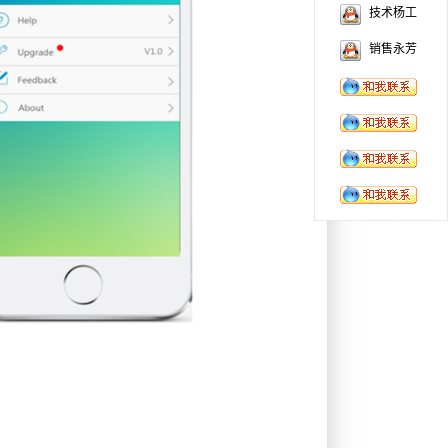
技术杨工
销售永芳