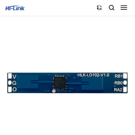
切
换
导
航