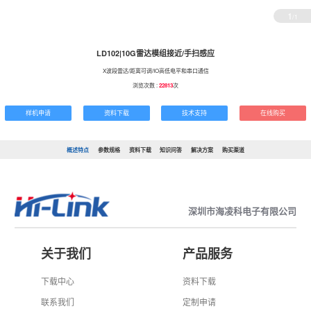
1
/1
LD102|10G雷达模组接近/手扫感应
X波段雷达/距离可调/IO高低电平和串口通信
浏览次数 :
22813
次
样机申请
资料下载
技术支持
在线购买
概述特点
参数规格
资料下载
知识问答
解决方案
购买渠道
深圳市海凌科电子有限公司
关于我们
产品服务
下载中心
资料下载
联系我们
定制申请