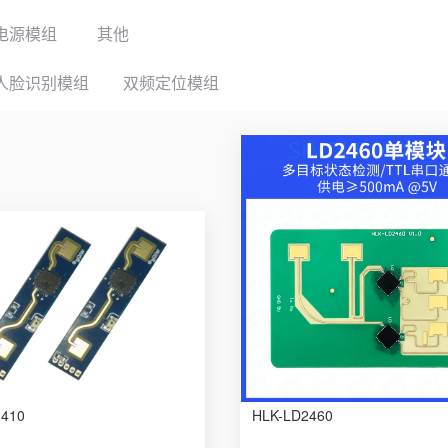
电源模组
其他
人脸识别模组
双频定位模组
2410
HLK-LD2460