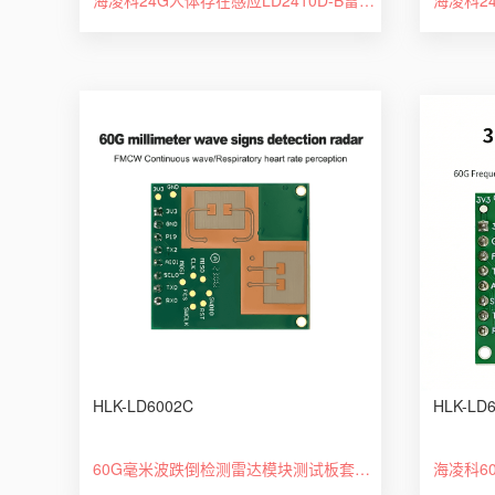
HLK-LD6002C
HLK-LD
60G毫米波跌倒检测雷达模块测试板套件 HLK-LD6002C 2T2R架构非接触式智能监测