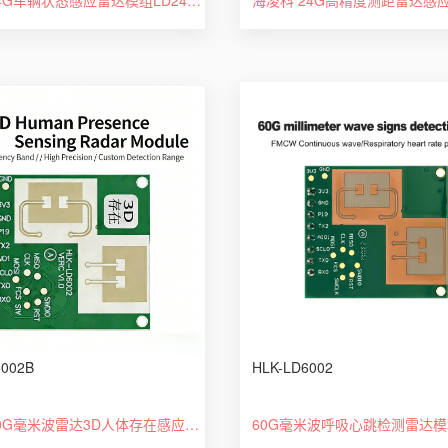
6002B
HLK-LD6002
海凌科60G毫米波雷达3D人体存在感应LD6002B两发两收串口通信