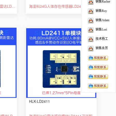
销售Racher
24G毫米波高精度人体状态感知雷达LD2460多目标轨迹定位跟踪模块
海凌科24G人体存在传感器LD2410-AA雷达模块智能感应开关带蓝牙
销售Roy
销售Adam
销售Lori
技术杨工
销售永芳
HLK-LD2411
海凌科 24G高精度测距雷达感应模块LD2411S 移动距离感应TTL串口
海凌科24G雷达感应模块LD2411卫浴智能马桶手势识别感应自动开关