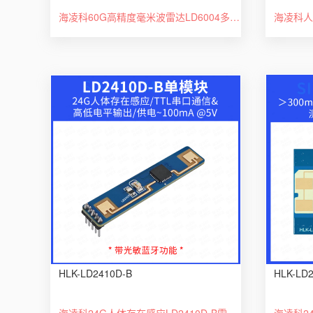
海凌科60G高精度毫米波雷达LD6004多目标3D人体存在感应串口通信
海凌科人
HLK-LD2410D-B
HLK-LD
海凌科24G人体存在感应LD2410D-B雷达模块开关智能传感器带蓝牙