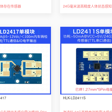
体存在传感器
2417
HLK-LD2411S
海凌科24G车辆状态感应雷达模组LD2417车辆测距测速毫米波传感器