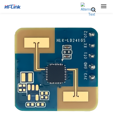
切
换
导
航