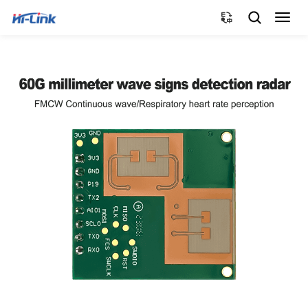
切
换
导
航