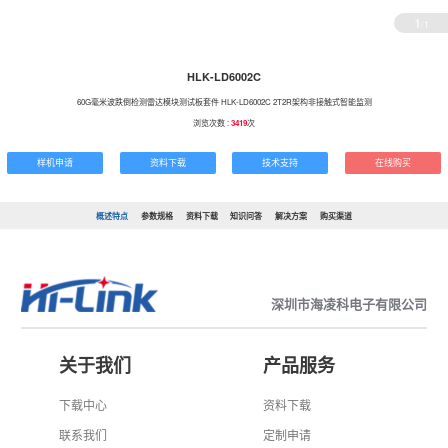
1
/1
HLK-LD6002C
60G毫米波跌倒检测雷达模块测试板套件 HLK-LD6002C 2T2R架构非接触式智能监测
浏览次数 :
3419
次
样机申请
资料下载
技术支持
在线购买
概述特点
参数规格
资料下载
知识问答
解决方案
购买渠道
深圳市海凌科电子有限公司
关于我们
产品服务
下载中心
资料下载
联系我们
定制申请