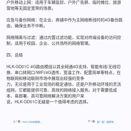
户外移动上网：适用于车辆监控、户外广告屏、临时摊位、旅游
营地等无固定宽带的场景。
应急与备份网络：在企业、商铺中作为主网络断线时的4G备份路
由，确保业务不中断。
网络隔离与过滤：通过内置过滤功能，实现对终端设备的访问控
制，适用于校园、企业、公共场所的网络管理。
四、总结
HLK-GD01C 4G路由模组以其全网通4G支持、智能有线/无线切
换、串口转网口/WiFi/4G透传、宽温工作、配置简单等特点，在
物联网和移动联网市场中展现出较强的竞争
力。无论是用于工业现场的稳定通信，还是户外移动环境的灵活
组网，它都能提供可靠、高效的网络接入服务。对于需要低成
本、易部署、高可靠网络解决方案的用户来
说，HLK-GD01C无疑是一个值得考虑的选择。
上一篇：
下一篇：
HLK-LD2452赋能智能风扇与空调
超！超！超宽电压输入UR(A)B_LMD-50WR3系列电源模块