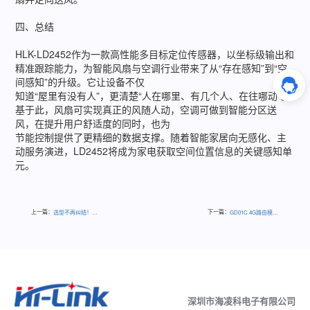
四、总结
HLK-LD2452作为一款高性能多目标定位传感器，以坐标级输出和
精准跟踪能力，为智能风扇与空调行业带来了从“存在感知”到“空
间感知”的升级。它让设备不仅
知道“屋里有没有人”，更清楚“人在哪里、有几个人、在往哪动”。
基于此，风扇可实现真正的风随人动，空调可做到智能分区送
风，在提升用户舒适度的同时，也为
节能控制提供了更精细的数据支撑。随着智能家居向无感化、主
动服务演进，LD2452将成为家电获取空间位置信息的关键感知单
元。
上一篇：
下一篇：
选型不再纠结！一文看懂海凌科两大隔离通信模块
GD01C 4G路由模组：串口转4G/WiFi/网口通信
深圳市海凌科电子有限公司