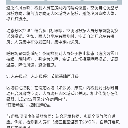
避免冷风直吹：检测人员在房间内的精确位置，空调自动调整导
风板方向，将气流导向无人区域或天花板，避免冷风直吹人体，
提升舒适度。
动态分区控温：结合多目标跟踪，空调可根据人员分布智能切换
送风模式。例如，两人分坐左右两侧时，空调自动开启左右摆
风；人员集中在沙发区时，集中定向送风。
睡眠场景智能适配：夜间检测到人员处于静止状态（速度为零且
持续一段时间），判定为入睡，空调自动切换至睡眠模式，调高
温度、降低风速，避免着凉。
3. 人来风起，人走风停：节能基础再升级
区域联动控制：在设定区域（如沙发、床铺）内检测到目标时自
动开启风扇或空调，人员离开该区域延迟关闭。相比传统存在传
感器，LD2452可区分“在房间内”与
“在活动区”，控制更精准。
与光照/温湿度传感器协同：结合环境数据，实现全屋气候自适
应。例如，检测到人员在书桌区且室温高于28℃时，自动开启风
扇并定向送风。