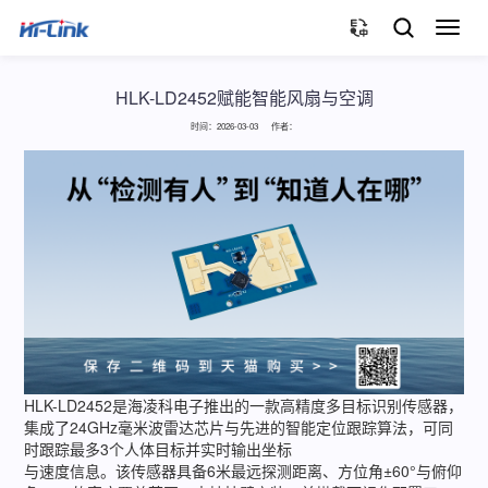
切
换
导
航
HLK-LD2452赋能智能风扇与空调
时间：2026-03-03 作者：
HLK-LD2452是海凌科电子推出的一款高精度多目标识别传感器，
集成了24GHz毫米波雷达芯片与先进的智能定位跟踪算法，可同
时跟踪最多3个人体目标并实时输出坐标
与速度信息。该传感器具备6米最远探测距离、方位角±60°与俯仰