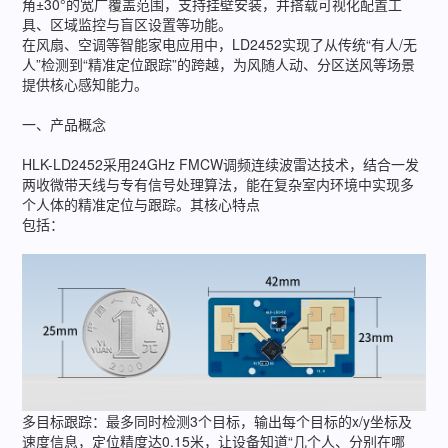
角±30°的宽广覆盖范围，支持挂壁安装，并搭载可视化配置工
具、区域监控与盲区设置等功能。
在风扇、空调等智能家电应用中，LD2452实现了从传统“有人/无
人”检测到“精准定位跟踪”的跨越，为风随人动、分区送风等场景
提供核心感知能力。
一、产品概念
HLK-LD2452采用24GHz FMCW调频连续波雷达技术，结合一发
两收微带天线与专有信号处理算法，能在复杂室内环境中实现多
个人体的精准定位与跟踪。其核心特点
包括：
多目标跟踪：最多同时检测3个目标，输出每个目标的x/y坐标及
速度信息，定位精度达0.15米，让设备知道“几个人、分别在哪