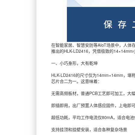
在智能家居、智慧安防等AIoT场景中，人
推出的HLK-LD2416，凭借极致的14×
一、小巧身形，大有乾坤
HLK-LD2416的尺寸仅为14mm×14mm
芯片合二为一。这意味着：
无需高频板材，普通PCB工艺即可加工，大
即插即用，出厂预置人体感应固件，上电即
超低功耗，平均工作电流仅80mA，适合电
支持挂顶和挂壁安装，适合各种复杂场景