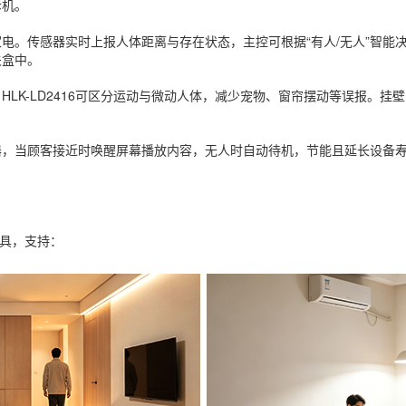
拆机。
电。传感器实时上报人体距离与存在状态，主控可根据“有人/无人”智能
关盒中。
LK-LD2416可区分运动与微动人体，减少宠物、窗帘摆动等误报。挂壁
，当顾客接近时唤醒屏幕播放内容，无人时自动待机，节能且延长设备寿
工具，支持：