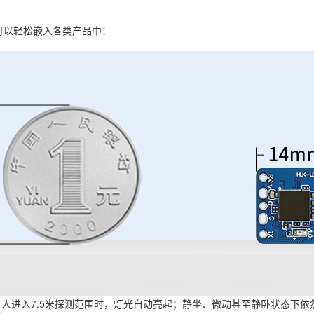
16可以轻松嵌入各类产品中：
人进入7.5米探测范围时，灯光自动亮起；静坐、微动甚至静卧状态下依