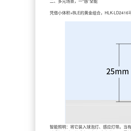
二、多元场景，一“感”全能
凭借小体积+BLE的黄金组合，HLK-LD24
智能照明：将它装入球泡灯、感应灯带。当有